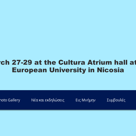
h 27-29 at the Cultura Atrium hall a
European University in Nicosia
hoto Gallery
Νέα και εκδηλώσεις
Εις Μνήμην
Συμβουλές