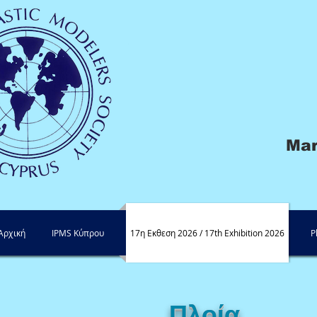
Marc
Αρχική
IPMS Κύπρου
17η Εκθεση 2026 / 17th Exhibition 2026
P
Πλοία