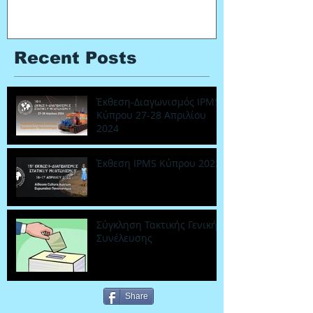
2024
Recent Posts
Έκθεση-Διαγωνισμός IPMS
Κύπρου 27-28 Απριλίου
2024
Έκθεση IPMS Κύπρου 2022
Σύγκληση Τακτικής Γενικής
Συνέλευσης