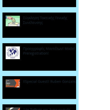
Σύγκληση Τακτικής Γενικής
Συνέλευσης
Προεγγραφές Μοντέλων! Model
Preregistration!
!!Special Guest!! Ruben Gonzalez
14η Έκθεση και Διαγωνισμός