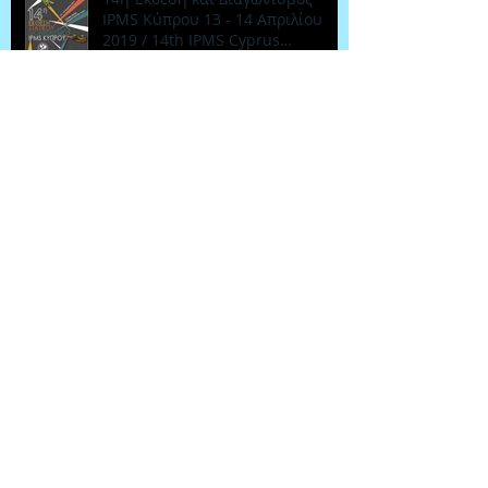
IPMS Κύπρου 13 - 14 Απριλίου
2019 / 14th IPMS Cyprus
Exhibition 13 - 14 A
Κοπή Βασιλόπιττας IPMS Κύπρου
2019
13η Έκθεση και Διαγωνισμός
IPMS Κύπρου 18 - 19 Μαρτίου
2017